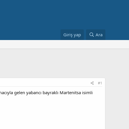
Giriş yap
Ara
#1
macıyla gelen yabancı bayraklı Martenitsa isimli