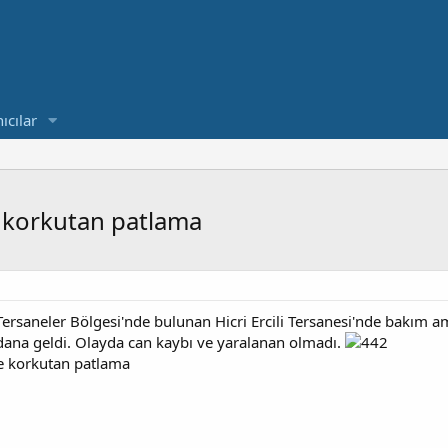
ıcılar
e korkutan patlama
 Tersaneler Bölgesi'nde bulunan Hicri Ercili Tersanesi'nde bakım a
na geldi. Olayda can kaybı ve yaralanan olmadı.
de korkutan patlama