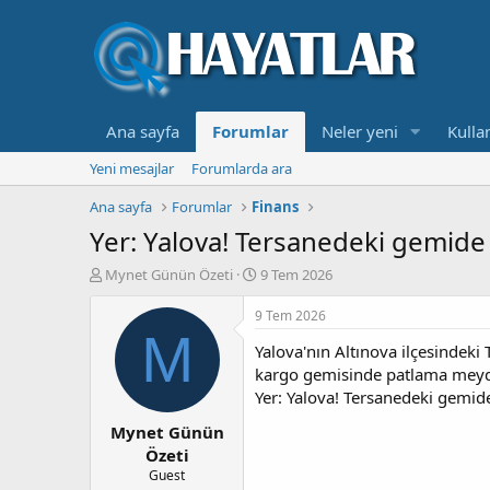
Ana sayfa
Forumlar
Neler yeni
Kullan
Yeni mesajlar
Forumlarda ara
Ana sayfa
Forumlar
Finans
Yer: Yalova! Tersanedeki gemid
K
B
Mynet Günün Özeti
9 Tem 2026
o
a
n
ş
9 Tem 2026
b
l
M
Yalova'nın Altınova ilçesindeki
u
a
y
n
kargo gemisinde patlama meyda
u
g
Yer: Yalova! Tersanedeki gemi
b
ı
Mynet Günün
a
ç
ş
t
Özeti
l
a
Guest