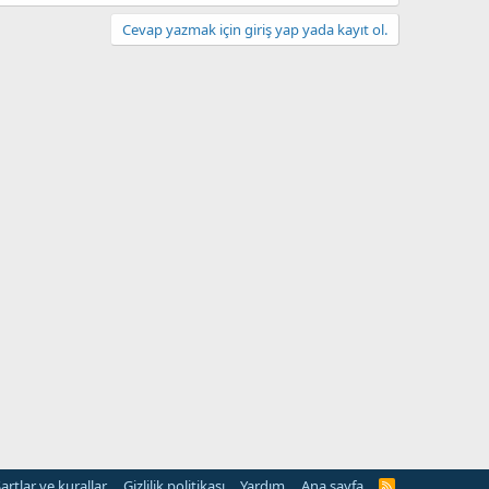
Cevap yazmak için giriş yap yada kayıt ol.
artlar ve kurallar
Gizlilik politikası
Yardım
Ana sayfa
R