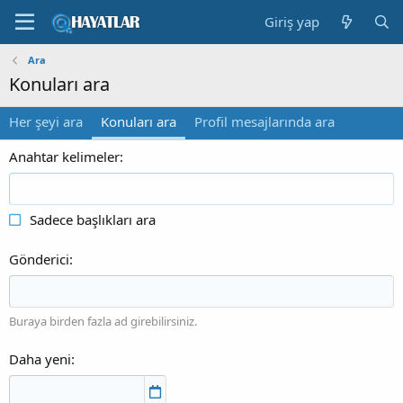
Giriş yap
Ara
Konuları ara
Her şeyi ara
Konuları ara
Profil mesajlarında ara
Anahtar kelimeler
Sadece başlıkları ara
Gönderici
Buraya birden fazla ad girebilirsiniz.
Daha yeni