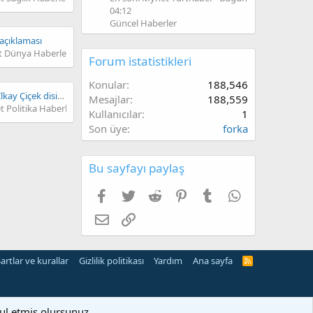
04:12
Güncel Haberler
açıklaması
 Dünya Haberler
Forum istatistikleri
Konular
188,546
Gözaltına alınmıştı! İlkay Çiçek disipline sevk edildi
Mesajlar
188,559
 Politika Haberler
Kullanıcılar
1
Son üye
forka
Bu sayfayı paylaş
Facebook
Twitter
Reddit
Pinterest
Tumblr
WhatsApp
E-posta
Link
artlar ve kurallar
Gizlilik politikası
Yardım
Ana sayfa
R
S
S
bul etmiş olursunuz.