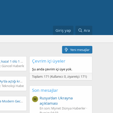
Giriş yap
Ara
Yeni mesajlar
Çevrim içi üyeler
Şanlıurfa'da korkunç kaza! 1 ölü 1 ağır yaralı
 Güncel Haberler
Şu anda çevrim içi üye yok.
Toplam: 171 (Kullanıcı: 0, ziyaretçi: 171)
Falcon 9 parçasının Ay’da açtığı krater görüntülendi: Yaklaşık 4 ton ağırlığındaydı
 Teknoloji Haberler
Son mesajlar
Rusya'dan Ukrayna
M
Kıbrıs Gece Hayatı İle Modern Gece Kültürü
açıklaması
En son: Mynet Dünya Haberler
Bugün 04:33