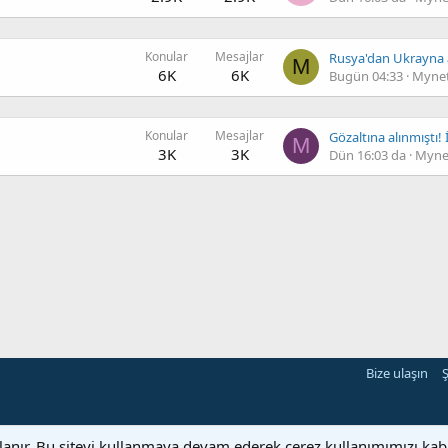
Konular
Mesajlar
Rusya'dan Ukrayna 
M
6K
6K
Bugün 04:33
Mynet
Konular
Mesajlar
M
3K
3K
Dün 16:03 da
Mynet
Bize ulaşın
Ş
llanır. Bu siteyi kullanmaya devam ederek çerez kullanımımızı ka