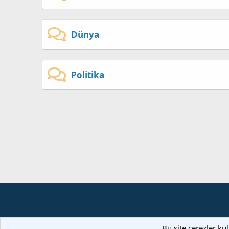
Dünya
Politika
Bu site çerezler ku