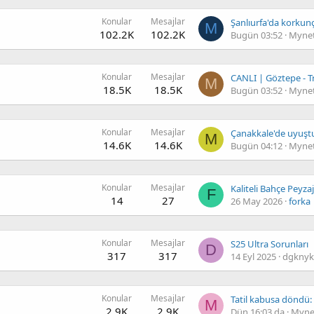
Konular
Mesajlar
M
102.2K
102.2K
Bugün 03:52
Mynet
Konular
Mesajlar
M
18.5K
18.5K
Bugün 03:52
Mynet
Konular
Mesajlar
M
14.6K
14.6K
Bugün 04:12
Mynet
Konular
Mesajlar
Kaliteli Bahçe Peyzaj
F
14
27
26 May 2026
forka
Konular
Mesajlar
S25 Ultra Sorunları
D
317
317
14 Eyl 2025
dgknyk
Konular
Mesajlar
M
2.9K
2.9K
Dün 16:03 da
Mynet