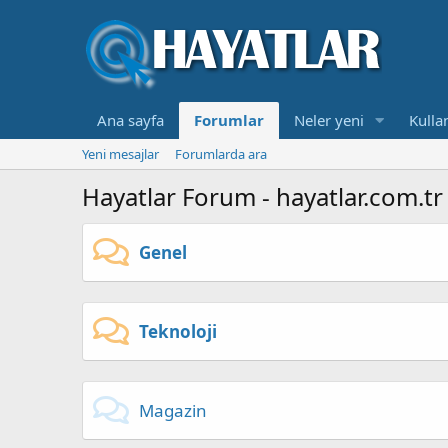
Ana sayfa
Forumlar
Neler yeni
Kullan
Yeni mesajlar
Forumlarda ara
Hayatlar Forum - hayatlar.com.tr
Genel
Teknoloji
Magazin