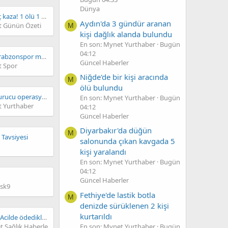
Dünya
Şanlıurfa'da korkunç kaza! 1 ölü 1 ağır yaralı
Aydın'da 3 gündür aranan
 Günün Özeti
M
kişi dağlık alanda bulundu
En son: Mynet Yurthaber
Bugün
04:12
CANLI | Göztepe - Trabzonspor maç anlatımı! Maç ne zaman? Saat kaçta ve hangi kanalda? - 08 Ağustos 2026
Güncel Haberler
 Spor
Niğde'de bir kişi aracında
M
ölü bulundu
Çanakkale'de uyuşturucu operasyonlarında yakalanan 14 zanlıdan 5'i tutuklandı
En son: Mynet Yurthaber
Bugün
 Yurthaber
04:12
Güncel Haberler
Diyarbakır'da düğün
M
 Tavsiyesi
salonunda çıkan kavgada 5
kişi yaralandı
En son: Mynet Yurthaber
Bugün
04:12
Güncel Haberler
sk9
Fethiye'de lastik botla
M
denizde sürüklenen 2 kişi
kurtarıldı
Tatil kabusa döndü: Acilde ödedikleri 71 bin lirayı CİMER'e taşıdılar
En son: Mynet Yurthaber
Bugün
 Sağlık Haberler