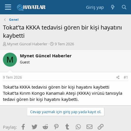
Giriş yap
Genel
Tokat’ta KKKA tedavisi gören bir kişi hayatını
kaybetti
K
B
Mynet Güncel Haberler
9 Tem 2026
o
a
n
ş
Mynet Güncel Haberler
M
b
l
Guest
u
a
y
n
u
g
9 Tem 2026
#1
b
ı
a
ç
Tokat’ta KKKA tedavisi gören bir kişi hayatını kaybetti
ş
t
Tokat’ta Kırım Kongo Kanamalı Ateşi (KKKA) virüsü tanısıyla
l
a
tedavi gören bir kişi hayatını kaybetti.
a
r
t
i
Cevap yazmak için giriş yap yada kayıt ol.
a
h
n
i
Facebook
Twitter
Reddit
Pinterest
Tumblr
WhatsApp
E-posta
Link
Paylaş: