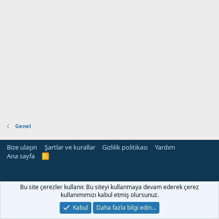
Genel
Bize ulaşın
Şartlar ve kurallar
Gizlilik politikası
Yardım
Ana sayfa
R
S
S
Bu site çerezler kullanır. Bu siteyi kullanmaya devam ederek çerez
kullanımımızı kabul etmiş olursunuz.
Kabul
Daha fazla bilgi edin…