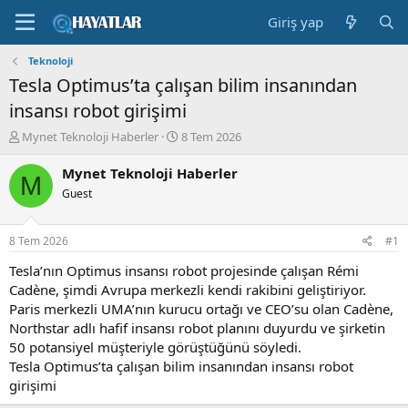
Giriş yap
Teknoloji
Tesla Optimus’ta çalışan bilim insanından
insansı robot girişimi
K
B
Mynet Teknoloji Haberler
8 Tem 2026
o
a
n
ş
Mynet Teknoloji Haberler
M
b
l
Guest
u
a
y
n
u
g
8 Tem 2026
#1
b
ı
a
ç
Tesla’nın Optimus insansı robot projesinde çalışan Rémi
ş
t
Cadène, şimdi Avrupa merkezli kendi rakibini geliştiriyor.
l
a
Paris merkezli UMA’nın kurucu ortağı ve CEO’su olan Cadène,
a
r
Northstar adlı hafif insansı robot planını duyurdu ve şirketin
t
i
50 potansiyel müşteriyle görüştüğünü söyledi.
a
h
Tesla Optimus’ta çalışan bilim insanından insansı robot
n
i
girişimi