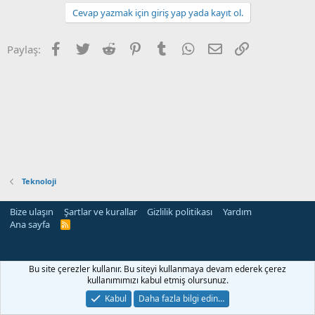
Cevap yazmak için giriş yap yada kayıt ol.
Facebook
Twitter
Reddit
Pinterest
Tumblr
WhatsApp
E-posta
Link
Paylaş:
Teknoloji
Bize ulaşın
Şartlar ve kurallar
Gizlilik politikası
Yardım
Ana sayfa
R
S
S
Bu site çerezler kullanır. Bu siteyi kullanmaya devam ederek çerez
kullanımımızı kabul etmiş olursunuz.
Kabul
Daha fazla bilgi edin…