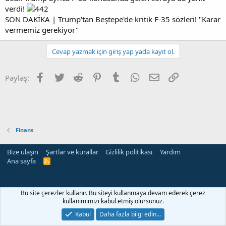
verdi!
SON DAKİKA | Trump'tan Beştepe'de kritik F-35 sözleri! "Karar
vermemiz gerekiyor"
Cevap yazmak için giriş yap yada kayıt ol.
Facebook
Twitter
Reddit
Pinterest
Tumblr
WhatsApp
E-posta
Link
Paylaş:
Finans
Bize ulaşın
Şartlar ve kurallar
Gizlilik politikası
Yardım
Ana sayfa
R
S
S
Bu site çerezler kullanır. Bu siteyi kullanmaya devam ederek çerez
kullanımımızı kabul etmiş olursunuz.
Kabul
Daha fazla bilgi edin…