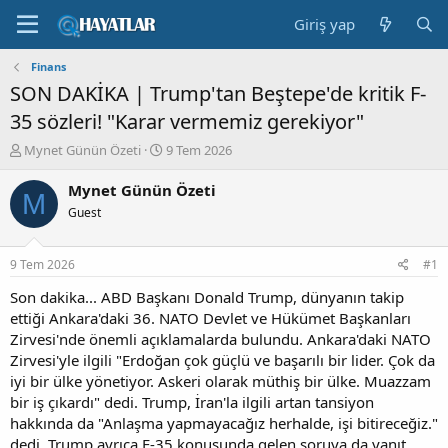
Giriş yap
Finans
SON DAKİKA | Trump'tan Beştepe'de kritik F-
35 sözleri! "Karar vermemiz gerekiyor"
K
B
Mynet Günün Özeti
9 Tem 2026
o
a
n
ş
Mynet Günün Özeti
M
b
l
Guest
u
a
y
n
u
g
9 Tem 2026
#1
b
ı
a
ç
Son dakika... ABD Başkanı Donald Trump, dünyanın takip
ş
t
ettiği Ankara'daki 36. NATO Devlet ve Hükümet Başkanları
l
a
Zirvesi'nde önemli açıklamalarda bulundu. Ankara'daki NATO
a
r
Zirvesi'yle ilgili "Erdoğan çok güçlü ve başarılı bir lider. Çok da
t
i
iyi bir ülke yönetiyor. Askeri olarak müthiş bir ülke. Muazzam
a
h
bir iş çıkardı" dedi. Trump, İran'la ilgili artan tansiyon
n
i
hakkında da "Anlaşma yapmayacağız herhalde, işi bitireceğiz."
dedi. Trump ayrıca F-35 konusunda gelen soruya da yanıt