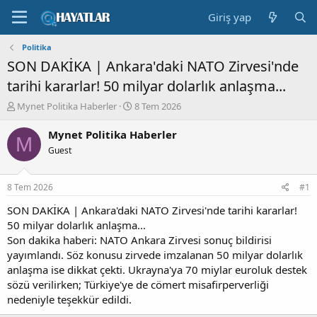
Giriş yap
Politika
SON DAKİKA | Ankara'daki NATO Zirvesi'nde
tarihi kararlar! 50 milyar dolarlık anlaşma...
K
B
Mynet Politika Haberler
8 Tem 2026
o
a
n
ş
Mynet Politika Haberler
M
b
l
Guest
u
a
y
n
u
g
8 Tem 2026
#1
b
ı
a
ç
SON DAKİKA | Ankara'daki NATO Zirvesi'nde tarihi kararlar!
ş
t
50 milyar dolarlık anlaşma...
l
a
Son dakika haberi: NATO Ankara Zirvesi sonuç bildirisi
a
r
yayımlandı. Söz konusu zirvede imzalanan 50 milyar dolarlık
t
i
anlaşma ise dikkat çekti. Ukrayna'ya 70 miylar euroluk destek
a
h
sözü verilirken; Türkiye'ye de cömert misafirperverliği
n
i
nedeniyle teşekkür edildi.