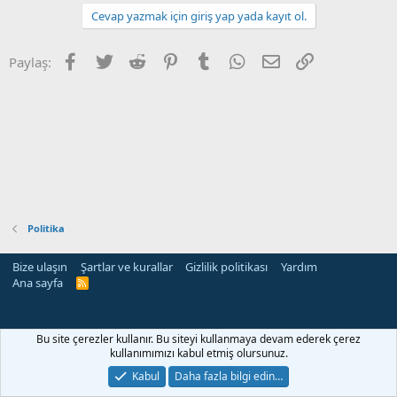
Cevap yazmak için giriş yap yada kayıt ol.
Facebook
Twitter
Reddit
Pinterest
Tumblr
WhatsApp
E-posta
Link
Paylaş:
Politika
Bize ulaşın
Şartlar ve kurallar
Gizlilik politikası
Yardım
Ana sayfa
R
S
S
Bu site çerezler kullanır. Bu siteyi kullanmaya devam ederek çerez
kullanımımızı kabul etmiş olursunuz.
Kabul
Daha fazla bilgi edin…