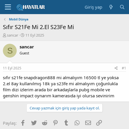
Giriş yap
Mobil Dünya
Sıfır S21Fe Mi 2.El S23Fe Mi
K
B
sancar
11 Eyl 2025
o
a
n
ş
sancar
S
b
l
Guest
u
a
y
n
u
g
11 Eyl 2025
#1
b
ı
a
ç
sıfır s21fe snapdragon888 mi almalıyım 16500 tl ye yoksa
ş
t
2.el 8ay kullanılmış 18k ya s23fe mi almalıyım çoğunlukla
l
a
film dizi izlerim arada bir arkadaşlarla pubg mobile ve
a
r
genshin impact oynarım kamerasıda iyi olursa sevinirim
t
i
a
h
n
i
Cevap yazmak için giriş yap yada kayıt ol.
Facebook
Twitter
Reddit
Pinterest
Tumblr
WhatsApp
E-posta
Link
Paylaş: