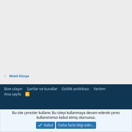
Mobil Dünya
Bize ulaşın
Şartlar ve kurallar
Gizlilik politikası
Yardım
Ana sayfa
R
S
S
Bu site çerezler kullanır. Bu siteyi kullanmaya devam ederek çerez
kullanımımızı kabul etmiş olursunuz.
Kabul
Daha fazla bilgi edin…