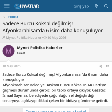
Giriş yap
Politika
Sadece Burcu Köksal değilmiş!
Afyonkarahisar'da 6 isim daha konuşuluyor
K
B
Mynet Politika Haberler
10 May 2026
o
a
n
ş
Mynet Politika Haberler
M
b
l
Guest
u
a
y
n
u
g
10 May 2026
#1
b
ı
a
ç
Sadece Burcu Köksal değilmiş! Afyonkarahisar'da 6 isim daha
ş
t
konuşuluyor
l
a
Afyonkarahisar Belediye Başkanı Burcu Köksal'ın AK Parti'ye
a
r
geçmesi durumunda çarpıcı bir tablo ortaya çıkıyor. Gazeteci
t
i
İsmail Saymaz, belediyede çoğunluğun el değiştirdiği
a
h
senaryoyu açıklayıp dikkat çeken bir iddiayı gündeme getirdi.
n
i
Cevap yazmak için giriş yap yada kayıt ol.