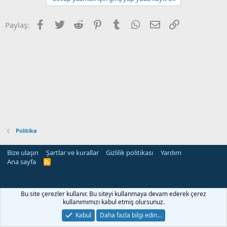
Facebook
Twitter
Reddit
Pinterest
Tumblr
WhatsApp
E-posta
Link
Paylaş:
Politika
Bize ulaşın
Şartlar ve kurallar
Gizlilik politikası
Yardım
Ana sayfa
R
S
S
Bu site çerezler kullanır. Bu siteyi kullanmaya devam ederek çerez
kullanımımızı kabul etmiş olursunuz.
Kabul
Daha fazla bilgi edin…