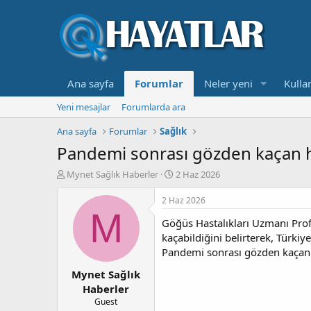
Ana sayfa
Forumlar
Neler yeni
Kullan
Yeni mesajlar
Forumlarda ara
Ana sayfa
Forumlar
Sağlık
Pandemi sonrası gözden kaçan ha
K
B
Mynet Sağlık Haberler
2 Haz 2026
o
a
n
ş
2 Haz 2026
b
l
M
Göğüs Hastalıkları Uzmanı Prof
u
a
y
n
kaçabildiğini belirterek, Türki
u
g
Pandemi sonrası gözden kaçan h
b
ı
Mynet Sağlık
a
ç
ş
t
Haberler
l
a
Guest