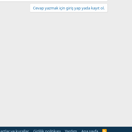
Cevap yazmak için giriş yap yada kayıt ol.
artlar ve kurallar
Gizlilik politikası
Yardım
Ana sayfa
R