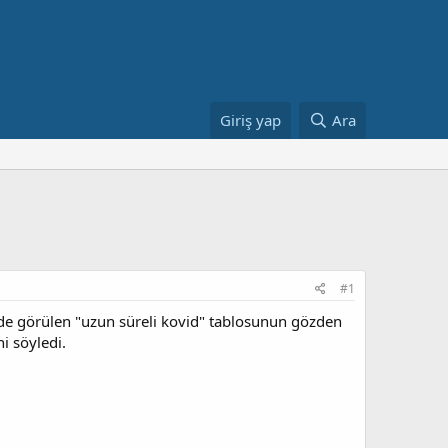
Giriş yap
Ara
#1
inde görülen "uzun süreli kovid" tablosunun gözden
i söyledi.