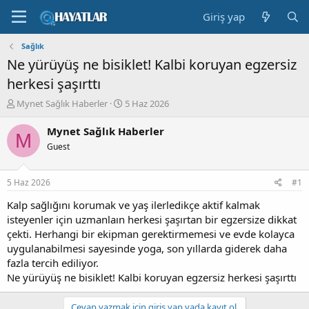
Giriş yap
Sağlık
Ne yürüyüş ne bisiklet! Kalbi koruyan egzersiz
herkesi şaşırttı
K
B
Mynet Sağlık Haberler
5 Haz 2026
o
a
n
ş
Mynet Sağlık Haberler
M
b
l
Guest
u
a
y
n
u
g
5 Haz 2026
#1
b
ı
a
ç
Kalp sağlığını korumak ve yaş ilerledikçe aktif kalmak
ş
t
isteyenler için uzmanlaın herkesi şaşırtan bir egzersize dikkat
l
a
çekti. Herhangi bir ekipman gerektirmemesi ve evde kolayca
a
r
uygulanabilmesi sayesinde yoga, son yıllarda giderek daha
t
i
fazla tercih ediliyor.
a
h
Ne yürüyüş ne bisiklet! Kalbi koruyan egzersiz herkesi şaşırttı
n
i
Cevap yazmak için giriş yap yada kayıt ol.