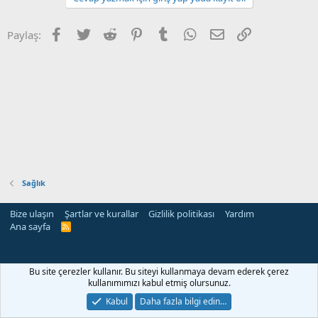
Facebook
Twitter
Reddit
Pinterest
Tumblr
WhatsApp
E-posta
Link
Paylaş:
Sağlık
Bize ulaşın
Şartlar ve kurallar
Gizlilik politikası
Yardım
Ana sayfa
R
S
S
rehber siteleri
Bu site çerezler kullanır. Bu siteyi kullanmaya devam ederek çerez
kullanımımızı kabul etmiş olursunuz.
Kabul
Daha fazla bilgi edin…