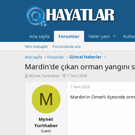
Ana sayfa
Forumlar
Neler yeni
Kullan
Yeni mesajlar
Forumlarda ara
Ana sayfa
Forumlar
Güncel Haberler
Mardin'de çıkan orman yangını 
K
B
Mynet Yurthaber
7 Tem 2026
o
a
n
ş
7 Tem 2026
b
l
M
Mardin'in Ömerli ilçesinde orm
u
a
y
n
u
g
b
ı
Mynet
a
ç
ş
t
Yurthaber
l
a
Guest