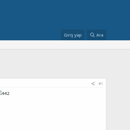
Giriş yap
Ara
#1