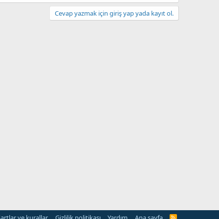
Cevap yazmak için giriş yap yada kayıt ol.
artlar ve kurallar
Gizlilik politikası
Yardım
Ana sayfa
R