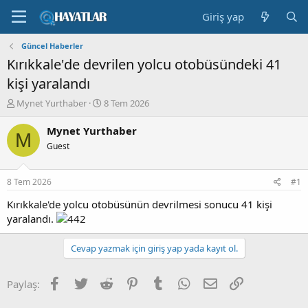
Giriş yap
Güncel Haberler
Kırıkkale'de devrilen yolcu otobüsündeki 41
kişi yaralandı
K
B
Mynet Yurthaber
8 Tem 2026
o
a
n
ş
Mynet Yurthaber
M
b
l
Guest
u
a
y
n
u
g
8 Tem 2026
#1
b
ı
a
ç
Kırıkkale'de yolcu otobüsünün devrilmesi sonucu 41 kişi
ş
t
yaralandı.
l
a
a
r
Cevap yazmak için giriş yap yada kayıt ol.
t
i
a
h
n
i
Facebook
Twitter
Reddit
Pinterest
Tumblr
WhatsApp
E-posta
Link
Paylaş: