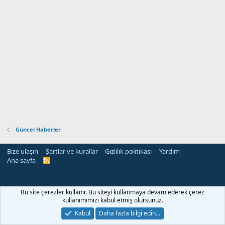
Güncel Haberler
Bize ulaşın
Şartlar ve kurallar
Gizlilik politikası
Yardım
Ana sayfa
R
S
S
i
Bu site çerezler kullanır. Bu siteyi kullanmaya devam ederek çerez
kullanımımızı kabul etmiş olursunuz.
Kabul
Daha fazla bilgi edin…