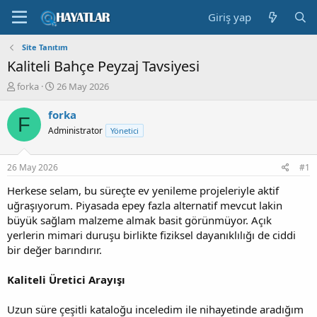
Giriş yap
Site Tanıtım
Kaliteli Bahçe Peyzaj Tavsiyesi
K
B
forka
26 May 2026
o
a
n
ş
forka
F
b
l
Administrator
Yönetici
u
a
y
n
u
g
26 May 2026
#1
b
ı
a
ç
Herkese selam, bu süreçte ev yenileme projeleriyle aktif
ş
t
uğraşıyorum. Piyasada epey fazla alternatif mevcut lakin
l
a
büyük sağlam malzeme almak basit görünmüyor. Açık
a
r
yerlerin mimari duruşu birlikte fiziksel dayanıklılığı de ciddi
t
i
bir değer barındırır.
a
h
n
i
Kaliteli Üretici Arayışı
Uzun süre çeşitli kataloğu inceledim ile nihayetinde aradığım