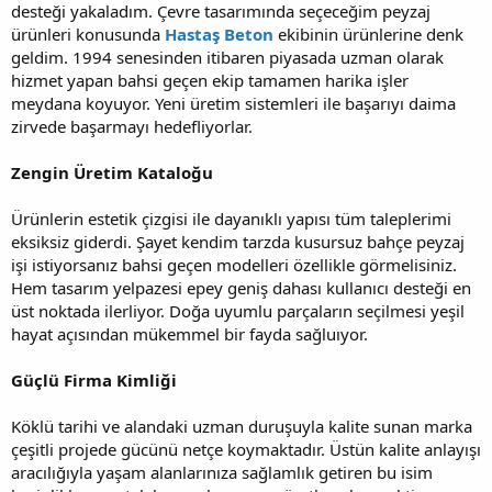
desteği yakaladım. Çevre tasarımında seçeceğim peyzaj
ürünleri konusunda
Hastaş Beton
ekibinin ürünlerine denk
geldim. 1994 senesinden itibaren piyasada uzman olarak
hizmet yapan bahsi geçen ekip tamamen harika işler
meydana koyuyor. Yeni üretim sistemleri ile başarıyı daima
zirvede başarmayı hedefliyorlar.
Zengin Üretim Kataloğu
Ürünlerin estetik çizgisi ile dayanıklı yapısı tüm taleplerimi
eksiksiz giderdi. Şayet kendim tarzda kusursuz bahçe peyzaj
işi istiyorsanız bahsi geçen modelleri özellikle görmelisiniz.
Hem tasarım yelpazesi epey geniş dahası kullanıcı desteği en
üst noktada ilerliyor. Doğa uyumlu parçaların seçilmesi yeşil
hayat açısından mükemmel bir fayda sağluıyor.
Güçlü Firma Kimliği
Köklü tarihi ve alandaki uzman duruşuyla kalite sunan marka
çeşitli projede gücünü netçe koymaktadır. Üstün kalite anlayışı
aracılığıyla yaşam alanlarınıza sağlamlık getiren bu isim