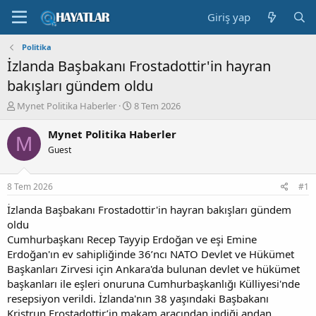
Giriş yap
Politika
İzlanda Başbakanı Frostadottir'in hayran
bakışları gündem oldu
K
B
Mynet Politika Haberler
8 Tem 2026
o
a
n
ş
Mynet Politika Haberler
M
b
l
Guest
u
a
y
n
u
g
8 Tem 2026
#1
b
ı
a
ç
İzlanda Başbakanı Frostadottir'in hayran bakışları gündem
ş
t
oldu
l
a
Cumhurbaşkanı Recep Tayyip Erdoğan ve eşi Emine
a
r
Erdoğan'ın ev sahipliğinde 36’ncı NATO Devlet ve Hükümet
t
i
Başkanları Zirvesi için Ankara'da bulunan devlet ve hükümet
a
h
başkanları ile eşleri onuruna Cumhurbaşkanlığı Külliyesi'nde
n
i
resepsiyon verildi. İzlanda'nın 38 yaşındaki Başbakanı
Kristrun Frostadottir’in makam aracından indiği andan