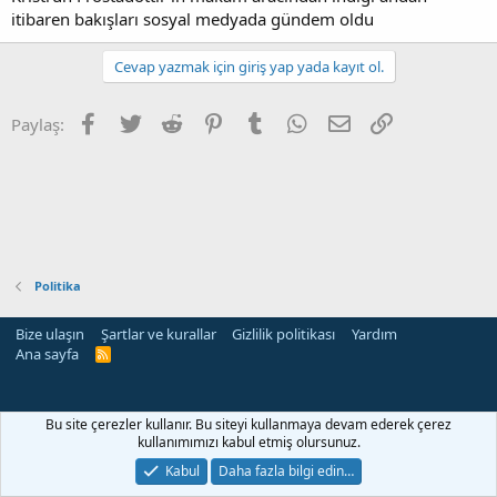
itibaren bakışları sosyal medyada gündem oldu
Cevap yazmak için giriş yap yada kayıt ol.
Facebook
Twitter
Reddit
Pinterest
Tumblr
WhatsApp
E-posta
Link
Paylaş:
Politika
Bize ulaşın
Şartlar ve kurallar
Gizlilik politikası
Yardım
Ana sayfa
R
S
S
rehber siteleri
Bu site çerezler kullanır. Bu siteyi kullanmaya devam ederek çerez
kullanımımızı kabul etmiş olursunuz.
Kabul
Daha fazla bilgi edin…