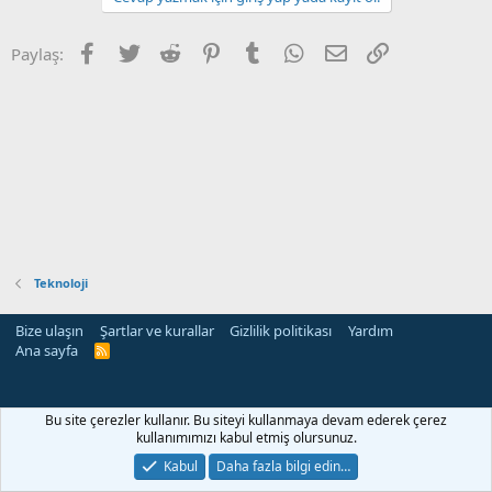
Facebook
Twitter
Reddit
Pinterest
Tumblr
WhatsApp
E-posta
Link
Paylaş:
Teknoloji
Bize ulaşın
Şartlar ve kurallar
Gizlilik politikası
Yardım
Ana sayfa
R
S
S
Bu site çerezler kullanır. Bu siteyi kullanmaya devam ederek çerez
kullanımımızı kabul etmiş olursunuz.
Kabul
Daha fazla bilgi edin…