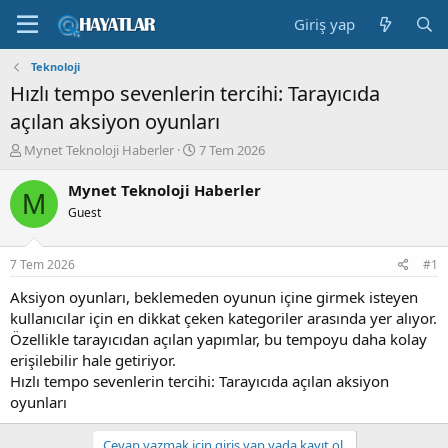
Giriş yap
Teknoloji
Hızlı tempo sevenlerin tercihi: Tarayıcıda
açılan aksiyon oyunları
K
B
Mynet Teknoloji Haberler
7 Tem 2026
o
a
n
ş
Mynet Teknoloji Haberler
M
b
l
Guest
u
a
y
n
u
g
7 Tem 2026
#1
b
ı
a
ç
Aksiyon oyunları, beklemeden oyunun içine girmek isteyen
ş
t
kullanıcılar için en dikkat çeken kategoriler arasında yer alıyor.
l
a
Özellikle tarayıcıdan açılan yapımlar, bu tempoyu daha kolay
a
r
erişilebilir hale getiriyor.
t
i
Hızlı tempo sevenlerin tercihi: Tarayıcıda açılan aksiyon
a
h
oyunları
n
i
Cevap yazmak için giriş yap yada kayıt ol.