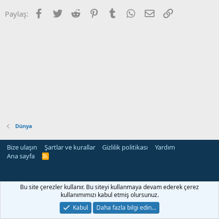
Facebook
Twitter
Reddit
Pinterest
Tumblr
WhatsApp
E-posta
Link
Paylaş:
Dünya
Bize ulaşın
Şartlar ve kurallar
Gizlilik politikası
Yardım
Ana sayfa
R
S
S
Bu site çerezler kullanır. Bu siteyi kullanmaya devam ederek çerez
kullanımımızı kabul etmiş olursunuz.
Kabul
Daha fazla bilgi edin…