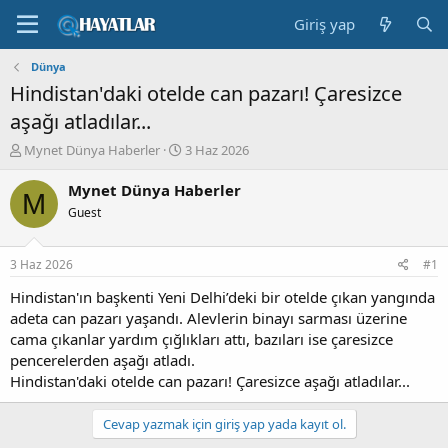
Giriş yap
Dünya
Hindistan'daki otelde can pazarı! Çaresizce
aşağı atladılar...
K
B
Mynet Dünya Haberler
3 Haz 2026
o
a
n
ş
Mynet Dünya Haberler
M
b
l
Guest
u
a
y
n
u
g
3 Haz 2026
#1
b
ı
a
ç
Hindistan'ın başkenti Yeni Delhi’deki bir otelde çıkan yangında
ş
t
adeta can pazarı yaşandı. Alevlerin binayı sarması üzerine
l
a
cama çıkanlar yardım çığlıkları attı, bazıları ise çaresizce
a
r
pencerelerden aşağı atladı.
t
i
Hindistan'daki otelde can pazarı! Çaresizce aşağı atladılar...
a
h
n
i
Cevap yazmak için giriş yap yada kayıt ol.