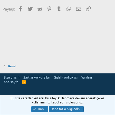
Facebook
Twitter
Reddit
Pinterest
Tumblr
WhatsApp
E-posta
Link
Paylaş:
Genel
Bize ulaşın
Şartlar ve kurallar
Gizlilik politikası
Yardım
Ana sayfa
R
S
S
rehber siteleri
Bu site çerezler kullanır. Bu siteyi kullanmaya devam ederek çerez
kullanımımızı kabul etmiş olursunuz.
Kabul
Daha fazla bilgi edin…