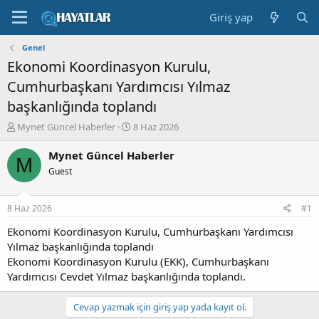
Giriş yap
Genel
Ekonomi Koordinasyon Kurulu,
Cumhurbaşkanı Yardımcısı Yılmaz
başkanlığında toplandı
K
B
Mynet Güncel Haberler
8 Haz 2026
o
a
n
ş
Mynet Güncel Haberler
M
b
l
Guest
u
a
y
n
u
g
8 Haz 2026
#1
b
ı
a
ç
Ekonomi Koordinasyon Kurulu, Cumhurbaşkanı Yardımcısı
ş
t
Yılmaz başkanlığında toplandı
l
a
Ekonomi Koordinasyon Kurulu (EKK), Cumhurbaşkanı
a
r
Yardımcısı Cevdet Yılmaz başkanlığında toplandı.
t
i
a
h
n
i
Cevap yazmak için giriş yap yada kayıt ol.