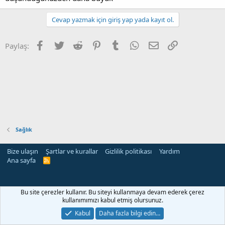
Cevap yazmak için giriş yap yada kayıt ol.
Facebook
Twitter
Reddit
Pinterest
Tumblr
WhatsApp
E-posta
Link
Paylaş:
Sağlık
Bize ulaşın
Şartlar ve kurallar
Gizlilik politikası
Yardım
Ana sayfa
R
S
S
Bu site çerezler kullanır. Bu siteyi kullanmaya devam ederek çerez
kullanımımızı kabul etmiş olursunuz.
Kabul
Daha fazla bilgi edin…