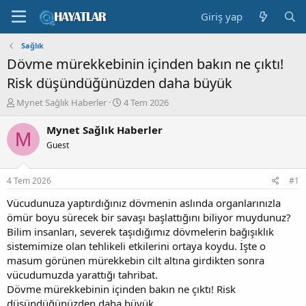
Giriş yap
Sağlık
Dövme mürekkebinin içinden bakın ne çıktı!
Risk düşündüğünüzden daha büyük
K
B
Mynet Sağlık Haberler
4 Tem 2026
o
a
n
ş
Mynet Sağlık Haberler
M
b
l
Guest
u
a
y
n
u
g
4 Tem 2026
#1
b
ı
a
ç
Vücudunuza yaptırdığınız dövmenin aslında organlarınızla
ş
t
ömür boyu sürecek bir savaşı başlattığını biliyor muydunuz?
l
a
Bilim insanları, severek taşıdığımız dövmelerin bağışıklık
a
r
sistemimize olan tehlikeli etkilerini ortaya koydu. İşte o
t
i
masum görünen mürekkebin cilt altına girdikten sonra
a
h
vücudumuzda yarattığı tahribat.
n
i
Dövme mürekkebinin içinden bakın ne çıktı! Risk
düşündüğünüzden daha büyük