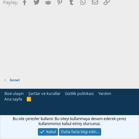
Facebook
Twitter
Reddit
Pinterest
Tumblr
WhatsApp
E-posta
Link
Paylaş:
Genel
Bize ulaşın
Şartlar ve kurallar
Gizlilik politikası
Yardım
Ana sayfa
R
S
S
Bu site çerezler kullanır. Bu siteyi kullanmaya devam ederek çerez
kullanımımızı kabul etmiş olursunuz.
Kabul
Daha fazla bilgi edin…