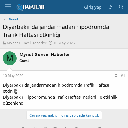
Giriş yap
Genel
Diyarbakır’da jandarmadan hipodromda
Trafik Haftası etkinliği
K
B
Mynet Güncel Haberler
10 May 2026
o
a
n
ş
Mynet Güncel Haberler
M
b
l
Guest
u
a
y
n
u
g
10 May 2026
#1
b
ı
a
ç
Diyarbakır’da jandarmadan hipodromda Trafik Haftası
ş
t
etkinliği
l
a
Diyarbakır Hipodromunda Trafik Haftası nedeni ile etkinlik
a
r
düzenlendi.
t
i
a
h
n
i
Cevap yazmak için giriş yap yada kayıt ol.