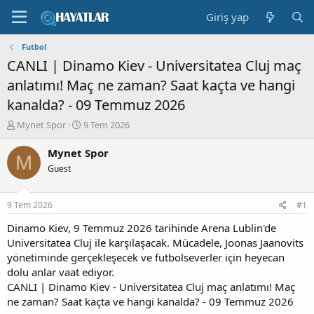
Giriş yap
Futbol
CANLI | Dinamo Kiev - Universitatea Cluj maç
anlatımı! Maç ne zaman? Saat kaçta ve hangi
kanalda? - 09 Temmuz 2026
K
B
Mynet Spor
9 Tem 2026
o
a
n
ş
Mynet Spor
M
b
l
Guest
u
a
y
n
u
g
9 Tem 2026
#1
b
ı
a
ç
Dinamo Kiev, 9 Temmuz 2026 tarihinde Arena Lublin'de
ş
t
Universitatea Cluj ile karşılaşacak. Mücadele, Joonas Jaanovits
l
a
yönetiminde gerçekleşecek ve futbolseverler için heyecan
a
r
dolu anlar vaat ediyor.
t
i
CANLI | Dinamo Kiev - Universitatea Cluj maç anlatımı! Maç
a
h
ne zaman? Saat kaçta ve hangi kanalda? - 09 Temmuz 2026
n
i