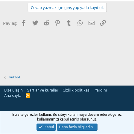
Cevap yazmak için giriş yap yada kayıt ol.
Facebook
Twitter
Reddit
Pinterest
Tumblr
WhatsApp
E-posta
Link
Paylaş:
Futbol
Bize ulaşın
Şartlar ve kurallar
Gizlilik politikası
Yardım
Ana sayfa
R
S
S
Bu site çerezler kullanır. Bu siteyi kullanmaya devam ederek çerez
kullanımımızı kabul etmiş olursunuz.
Kabul
Daha fazla bilgi edin…