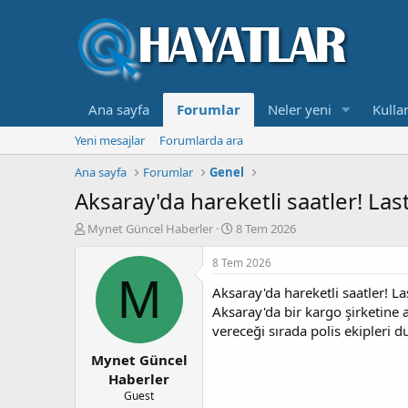
Ana sayfa
Forumlar
Neler yeni
Kullan
Yeni mesajlar
Forumlarda ara
Ana sayfa
Forumlar
Genel
Aksaray'da hareketli saatler! Las
K
B
Mynet Güncel Haberler
8 Tem 2026
o
a
n
ş
8 Tem 2026
b
l
M
Aksaray'da hareketli saatler! La
u
a
y
n
Aksaray'da bir kargo şirketine 
u
g
vereceği sırada polis ekipleri 
b
ı
Mynet Güncel
a
ç
ş
t
Haberler
l
a
Guest