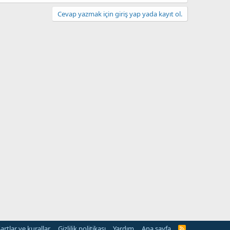
Cevap yazmak için giriş yap yada kayıt ol.
artlar ve kurallar
Gizlilik politikası
Yardım
Ana sayfa
R