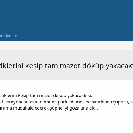
ıcılar
tiklerini kesip tam mazot döküp yakacaktı
stiklerini kesip tam mazot döküp yakacaktı ki...
ait kamyonetin evinin önüne park edilmesine sinirlenen şüpheli, ar
duruma müdahale ederek şüpheliyi gözaltına aldı.