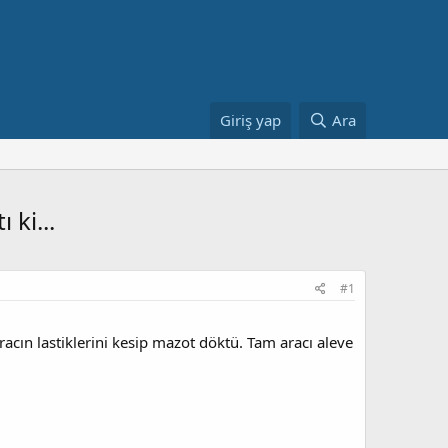
Giriş yap
Ara
 ki...
#1
acın lastiklerini kesip mazot döktü. Tam aracı aleve