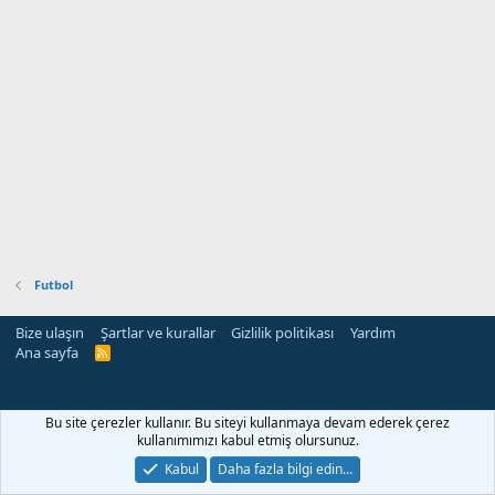
Futbol
Bize ulaşın
Şartlar ve kurallar
Gizlilik politikası
Yardım
Ana sayfa
R
S
S
Bu site çerezler kullanır. Bu siteyi kullanmaya devam ederek çerez
kullanımımızı kabul etmiş olursunuz.
Kabul
Daha fazla bilgi edin…