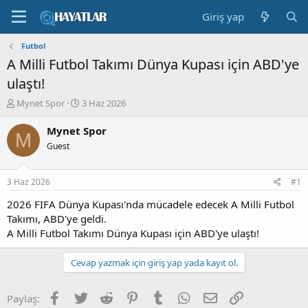
Giriş yap
Futbol
A Milli Futbol Takımı Dünya Kupası için ABD'ye
ulaştı!
K
B
Mynet Spor
3 Haz 2026
o
a
n
ş
Mynet Spor
M
b
l
Guest
u
a
y
n
u
g
3 Haz 2026
#1
b
ı
a
ç
2026 FIFA Dünya Kupası'nda mücadele edecek A Milli Futbol
ş
t
Takımı, ABD'ye geldi.
l
a
A Milli Futbol Takımı Dünya Kupası için ABD'ye ulaştı!
a
r
t
i
Cevap yazmak için giriş yap yada kayıt ol.
a
h
n
i
Facebook
Twitter
Reddit
Pinterest
Tumblr
WhatsApp
E-posta
Link
Paylaş: