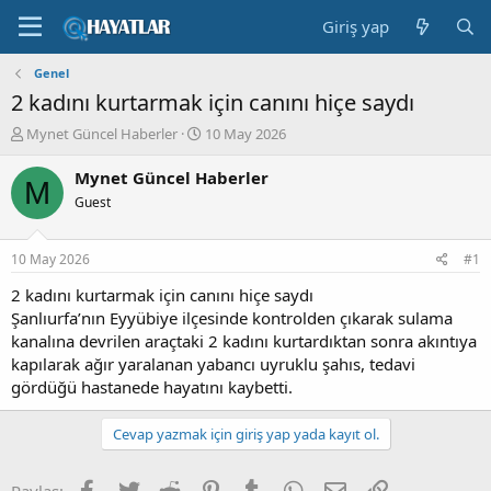
Giriş yap
Genel
2 kadını kurtarmak için canını hiçe saydı
K
B
Mynet Güncel Haberler
10 May 2026
o
a
n
ş
Mynet Güncel Haberler
M
b
l
Guest
u
a
y
n
u
g
10 May 2026
#1
b
ı
a
ç
2 kadını kurtarmak için canını hiçe saydı
ş
t
Şanlıurfa’nın Eyyübiye ilçesinde kontrolden çıkarak sulama
l
a
kanalına devrilen araçtaki 2 kadını kurtardıktan sonra akıntıya
a
r
kapılarak ağır yaralanan yabancı uyruklu şahıs, tedavi
t
i
gördüğü hastanede hayatını kaybetti.
a
h
n
i
Cevap yazmak için giriş yap yada kayıt ol.
Facebook
Twitter
Reddit
Pinterest
Tumblr
WhatsApp
E-posta
Link
Paylaş: