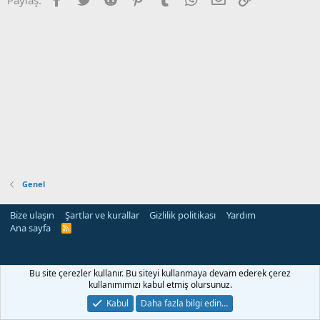
Genel
Bize ulaşın
Şartlar ve kurallar
Gizlilik politikası
Yardım
Ana sayfa
R
S
S
Bu site çerezler kullanır. Bu siteyi kullanmaya devam ederek çerez
kullanımımızı kabul etmiş olursunuz.
Kabul
Daha fazla bilgi edin…