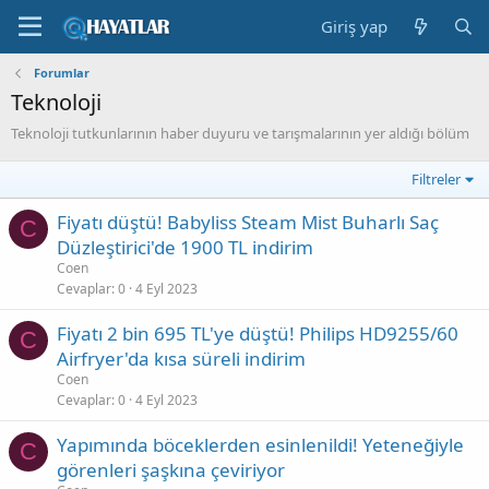
Giriş yap
Forumlar
Teknoloji
Teknoloji tutkunlarının haber duyuru ve tarışmalarının yer aldığı bölüm
Filtreler
Fiyatı düştü! Babyliss Steam Mist Buharlı Saç
C
Düzleştirici'de 1900 TL indirim
Coen
Cevaplar
0
4 Eyl 2023
Fiyatı 2 bin 695 TL'ye düştü! Philips HD9255/60
C
Airfryer'da kısa süreli indirim
Coen
Cevaplar
0
4 Eyl 2023
Yapımında böceklerden esinlenildi! Yeteneğiyle
C
görenleri şaşkına çeviriyor