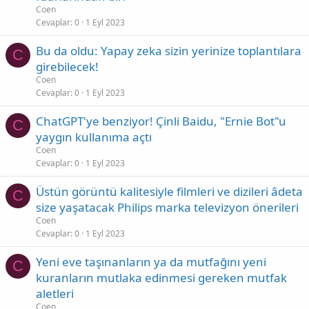
Coen
Cevaplar
0
1 Eyl 2023
Bu da oldu: Yapay zeka sizin yerinize toplantılara
C
girebilecek!
Coen
Cevaplar
0
1 Eyl 2023
ChatGPT'ye benziyor! Çinli Baidu, "Ernie Bot"u
C
yaygın kullanıma açtı
Coen
Cevaplar
0
1 Eyl 2023
Üstün görüntü kalitesiyle filmleri ve dizileri âdeta
C
size yaşatacak Philips marka televizyon önerileri
Coen
Cevaplar
0
1 Eyl 2023
Yeni eve taşınanların ya da mutfağını yeni
C
kuranların mutlaka edinmesi gereken mutfak
aletleri
Coen