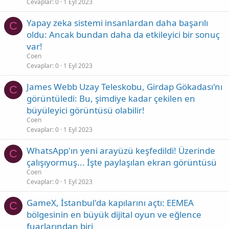
Cevaplar
0
1 Eyl 2023
Yapay zeka sistemi insanlardan daha başarılı
C
oldu: Ancak bundan daha da etkileyici bir sonuç
var!
Coen
Cevaplar
0
1 Eyl 2023
James Webb Uzay Teleskobu, Girdap Gökadası'nı
C
görüntüledi: Bu, şimdiye kadar çekilen en
büyüleyici görüntüsü olabilir!
Coen
Cevaplar
0
1 Eyl 2023
WhatsApp'ın yeni arayüzü keşfedildi! Üzerinde
C
çalışıyormuş... İşte paylaşılan ekran görüntüsü
Coen
Cevaplar
0
1 Eyl 2023
GameX, İstanbul'da kapılarını açtı: EEMEA
C
bölgesinin en büyük dijital oyun ve eğlence
fuarlarından biri