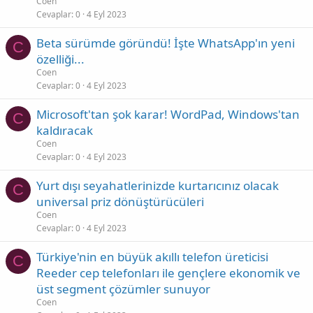
Coen
Cevaplar
0
4 Eyl 2023
Beta sürümde göründü! İşte WhatsApp'ın yeni
C
özelliği...
Coen
Cevaplar
0
4 Eyl 2023
Microsoft'tan şok karar! WordPad, Windows'tan
C
kaldıracak
Coen
Cevaplar
0
4 Eyl 2023
Yurt dışı seyahatlerinizde kurtarıcınız olacak
C
universal priz dönüştürücüleri
Coen
Cevaplar
0
4 Eyl 2023
Türkiye'nin en büyük akıllı telefon üreticisi
C
Reeder cep telefonları ile gençlere ekonomik ve
üst segment çözümler sunuyor
Coen