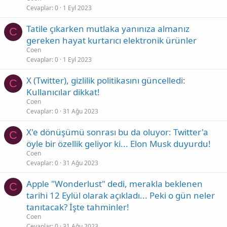
Cevaplar
0
1 Eyl 2023
Tatile çıkarken mutlaka yanınıza almanız
C
gereken hayat kurtarıcı elektronik ürünler
Coen
Cevaplar
0
1 Eyl 2023
X (Twitter), gizlilik politikasını güncelledi:
C
Kullanıcılar dikkat!
Coen
Cevaplar
0
31 Ağu 2023
X'e dönüşümü sonrası bu da oluyor: Twitter'a
C
öyle bir özellik geliyor ki... Elon Musk duyurdu!
Coen
Cevaplar
0
31 Ağu 2023
Apple "Wonderlust" dedi, merakla beklenen
C
tarihi 12 Eylül olarak açıkladı... Peki o gün neler
tanıtacak? İşte tahminler!
Coen
Cevaplar
0
31 Ağu 2023