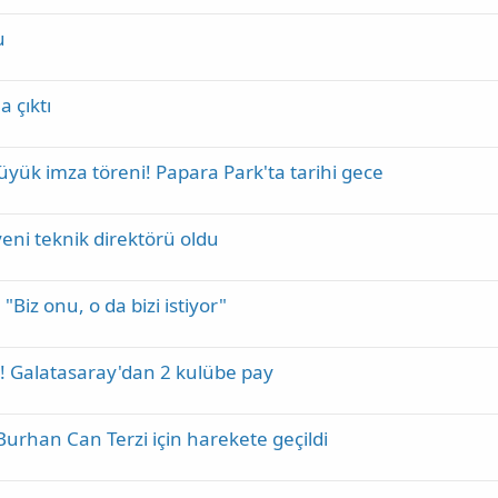
u
 çıktı
ük imza töreni! Papara Park'ta tarihi gece
yeni teknik direktörü oldu
"Biz onu, o da bizi istiyor"
z! Galatasaray'dan 2 kulübe pay
urhan Can Terzi için harekete geçildi