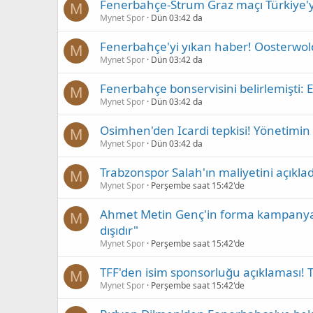
Fenerbahçe-Strum Graz maçı Türkiye'yi 
M
Mynet Spor
Dün 03:42 da
Fenerbahçe'yi yıkan haber! Oosterwol
M
Mynet Spor
Dün 03:42 da
Fenerbahçe bonservisini belirlemişti: E
M
Mynet Spor
Dün 03:42 da
Osimhen'den Icardi tepkisi! Yönetimin o
M
Mynet Spor
Dün 03:42 da
Trabzonspor Salah'ın maliyetini açıklad
M
Mynet Spor
Perşembe saat 15:42'de
Ahmet Metin Genç'in forma kampanyasıy
M
dışıdır"
Mynet Spor
Perşembe saat 15:42'de
TFF'den isim sponsorluğu açıklaması! T
M
Mynet Spor
Perşembe saat 15:42'de