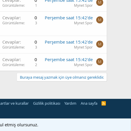
Cevaplar
0
Perşembe saat 15:42'de
M
Görüntüleme
1
Mynet Spor
Cevaplar
0
Perşembe saat 15:42'de
M
Görüntüleme
3
Mynet Spor
Cevaplar
0
Perşembe saat 15:42'de
M
Görüntüleme
3
Mynet Spor
Cevaplar
0
Perşembe saat 15:42'de
M
Görüntüleme
2
Mynet Spor
Buraya mesaj yazmak için üye olmanız gereklidir.
artlar ve kurallar
Gizlilik politikası
Yardım
Ana sayfa
R
S
S
bul etmiş olursunuz.