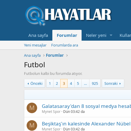
Ana sayfa
Forumlar
Neler yeni
Kullan
Yeni mesajlar
Forumlarda ara
Ana sayfa
Forumlar
Futbol
Futbolun kalbi bu forumda atıyor.
Önceki
1
2
3
4
5
…
925
Sonraki
Galatasaray'dan 8 sosyal medya hesab
M
Mynet Spor
Dün 03:42 da
Beşiktaş'ın kalesinde Alexander Nübel f
M
Mynet Spor
Dün 03:42 da