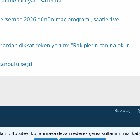
enmedik uyarı: Sakın ha!
Perşembe 2026 günün maç programı, saatleri ve
arlardan dikkat çeken yorum: "Rakiplerin canına okur"
tanbul’u seçti
Bize ulaşın
Ş
llanır. Bu siteyi kullanmaya devam ederek çerez kullanımımızı ka