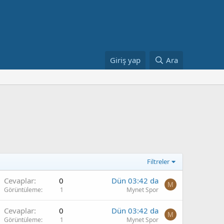
Giriş yap
Ara
Filtreler
Cevaplar
0
Dün 03:42 da
M
Görüntüleme
1
Mynet Spor
Cevaplar
0
Dün 03:42 da
M
Görüntüleme
1
Mynet Spor