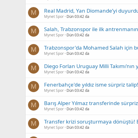
Real Madrid, Yan Diomande’yi duyurd
M
Mynet Spor
Dün 03:42 da
Salah, Trabzonspor ile ilk antrenmanına
M
Mynet Spor
Dün 03:42 da
Trabzonspor'da Mohamed Salah için büy
M
Mynet Spor
Dün 03:42 da
Diego Forlan Uruguay Milli Takımı'nın 
M
Mynet Spor
Dün 03:42 da
Fenerbahçe'de yıldız isme sürpriz talip! 
M
Mynet Spor
Dün 03:42 da
Barış Alper Yılmaz transferinde sürpri
M
Mynet Spor
Dün 03:42 da
Transfer krizi soruşturmaya dönüştü! B
M
Mynet Spor
Dün 03:42 da