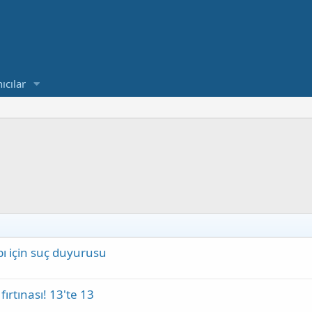
ıcılar
ı için suç duyurusu
ırtınası! 13'te 13