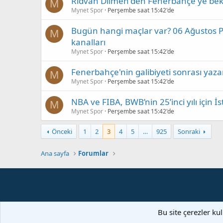
Rıdvan Dilmen'den Fenerbahçe'ye bekl
M
Mynet Spor
Perşembe saat 15:42'de
Bugün hangi maçlar var? 06 Ağustos 
M
kanalları
Mynet Spor
Perşembe saat 15:42'de
Fenerbahçe'nin galibiyeti sonrası yaz
M
Mynet Spor
Perşembe saat 15:42'de
NBA ve FIBA, BWB’nin 25’inci yılı için İs
M
Mynet Spor
Perşembe saat 15:42'de
Önceki
1
2
3
4
5
…
925
Sonraki
Ana sayfa
Forumlar
Bu site çerezler ku