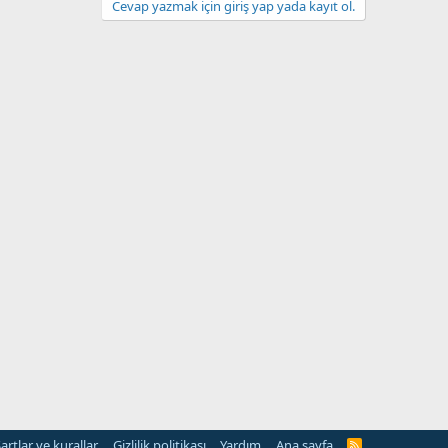
Cevap yazmak için giriş yap yada kayıt ol.
artlar ve kurallar
Gizlilik politikası
Yardım
Ana sayfa
R