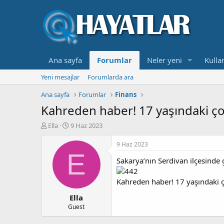
Ana sayfa
Forumlar
Neler yeni
Kullan
Yeni mesajlar
Forumlarda ara
Ana sayfa
Forumlar
Finans
Kahreden haber! 17 yaşındaki ço
K
B
Ella
9 Haz 2023
o
a
n
ş
9 Haz 2023
b
l
E
Sakarya’nın Serdivan ilçesinde 
u
a
y
n
u
g
Kahreden haber! 17 yaşındaki 
b
ı
Ella
a
ç
ş
t
Guest
l
a