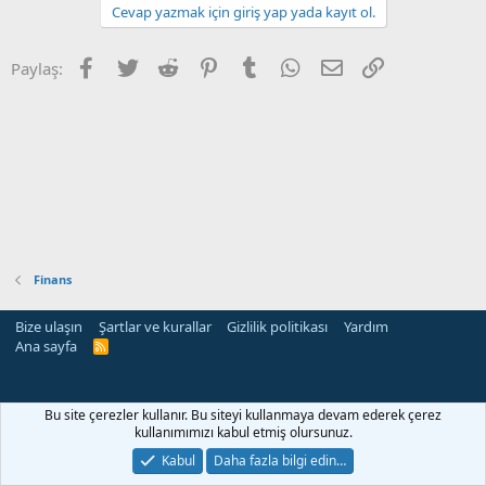
Cevap yazmak için giriş yap yada kayıt ol.
Facebook
Twitter
Reddit
Pinterest
Tumblr
WhatsApp
E-posta
Link
Paylaş:
Finans
Bize ulaşın
Şartlar ve kurallar
Gizlilik politikası
Yardım
Ana sayfa
R
S
S
Bu site çerezler kullanır. Bu siteyi kullanmaya devam ederek çerez
kullanımımızı kabul etmiş olursunuz.
Kabul
Daha fazla bilgi edin…