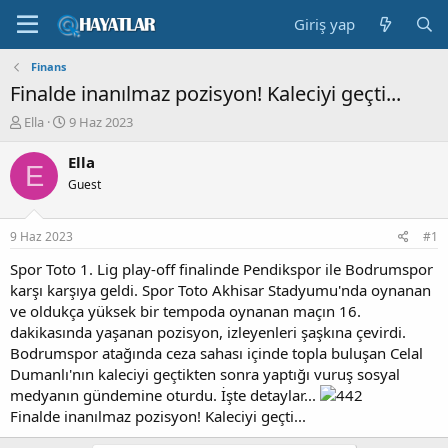
Giriş yap
Finans
Finalde inanılmaz pozisyon! Kaleciyi geçti...
K
B
Ella
9 Haz 2023
o
a
n
ş
Ella
E
b
l
Guest
u
a
y
n
u
g
9 Haz 2023
#1
b
ı
a
ç
Spor Toto 1. Lig play-off finalinde Pendikspor ile Bodrumspor
ş
t
karşı karşıya geldi. Spor Toto Akhisar Stadyumu'nda oynanan
l
a
ve oldukça yüksek bir tempoda oynanan maçın 16.
a
r
dakikasında yaşanan pozisyon, izleyenleri şaşkına çevirdi.
t
i
Bodrumspor atağında ceza sahası içinde topla buluşan Celal
a
h
Dumanlı'nın kaleciyi geçtikten sonra yaptığı vuruş sosyal
n
i
medyanın gündemine oturdu. İşte detaylar...
Finalde inanılmaz pozisyon! Kaleciyi geçti...