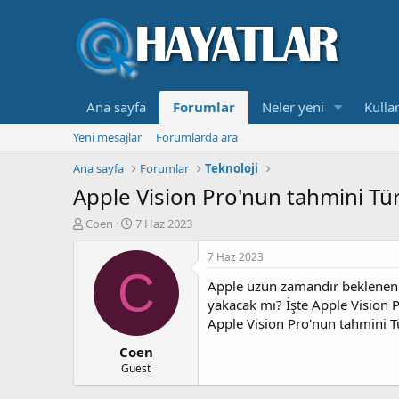
Ana sayfa
Forumlar
Neler yeni
Kullan
Yeni mesajlar
Forumlarda ara
Ana sayfa
Forumlar
Teknoloji
Apple Vision Pro'nun tahmini Türki
K
B
Coen
7 Haz 2023
o
a
n
ş
7 Haz 2023
b
l
C
Apple uzun zamandır beklenen AR
u
a
y
n
yakacak mı? İşte Apple Vision Pr
u
g
Apple Vision Pro'nun tahmini Tür
b
ı
Coen
a
ç
ş
t
Guest
l
a