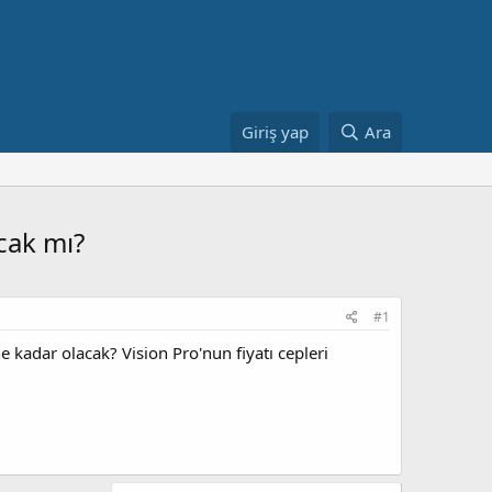
Giriş yap
Ara
acak mı?
#1
e kadar olacak? Vision Pro'nun fiyatı cepleri