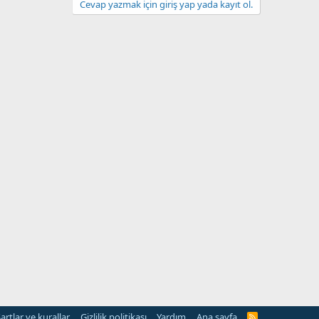
Cevap yazmak için giriş yap yada kayıt ol.
artlar ve kurallar
Gizlilik politikası
Yardım
Ana sayfa
R